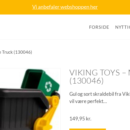
Vi anbefaler webshoppen her
FORSIDE
NYTTI
e Truck (130046)
VIKING TOYS 
(130046)
Gul og sort skraldebil fra V
vil være perfekt…
149,95
kr.