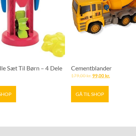
le Sæt Til Børn – 4 Dele
Cementblander
179,00
kr.
99,00
kr.
 SHOP
GÅ TIL SHOP