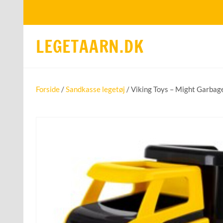
LEGETAARN.DK
Forside
/
Sandkasse legetøj
/ Viking Toys – Might Garbag