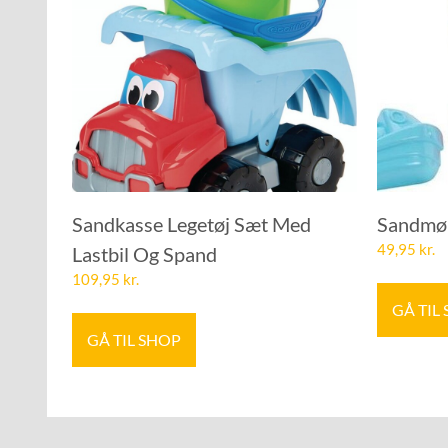
Sandkasse Legetøj Sæt Med
Sandmøl
49,95
kr.
Lastbil Og Spand
109,95
kr.
GÅ TIL
GÅ TIL SHOP