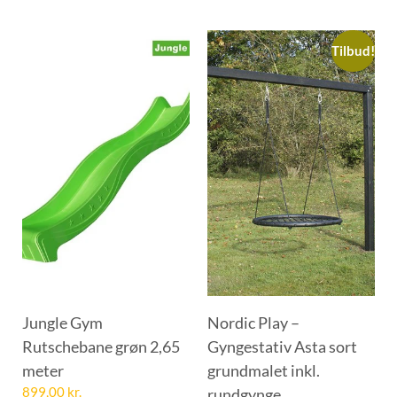
Tilbud!
Jungle Gym
Nordic Play –
Rutschebane grøn 2,65
Gyngestativ Asta sort
meter
grundmalet inkl.
899,00
kr.
rundgynge