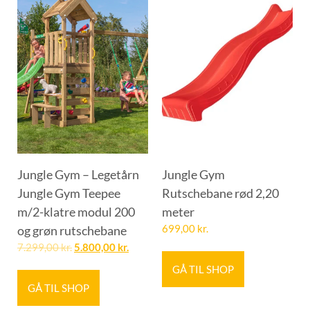
Jungle Gym – Legetårn
Jungle Gym
Jungle Gym Teepee
Rutschebane rød 2,20
m/2-klatre modul 200
meter
og grøn rutschebane
699,00
kr.
7.299,00
kr.
5.800,00
kr.
GÅ TIL SHOP
GÅ TIL SHOP