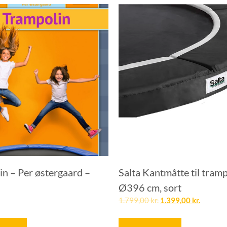
in – Per østergaard –
Salta Kantmåtte til tramp
Ø396 cm, sort
1.799,00
kr.
1.399,00
kr.