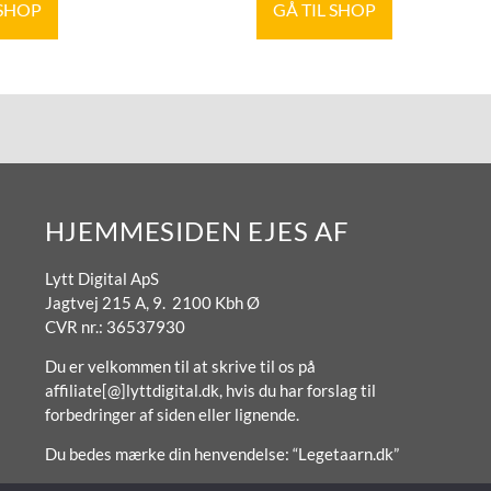
 SHOP
GÅ TIL SHOP
HJEMMESIDEN EJES AF
Lytt Digital ApS
Jagtvej 215 A, 9. 2100 Kbh Ø
CVR nr.: 36537930
Du er velkommen til at skrive til os på
affiliate[@]lyttdigital.dk, hvis du har forslag til
forbedringer af siden eller lignende.
Du bedes mærke din henvendelse: “Legetaarn.dk”