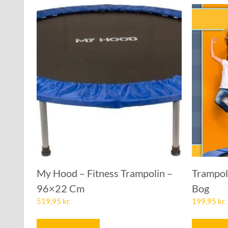
My Hood – Fitness Trampolin –
Trampol
96×22 Cm
Bog
519,95
kr.
199,95
kr.