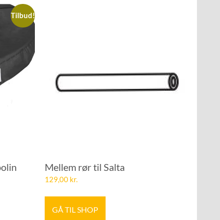
Tilbud!
olin
Mellem rør til Salta
129,00
kr.
GÅ TIL SHOP