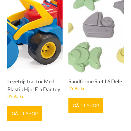
Legetøjstraktor Med
Sandforme Sæt I 6 Dele
Plastik Hjul Fra Dantoy
49,95
kr.
89,95
kr.
GÅ TIL SHOP
GÅ TIL SHOP