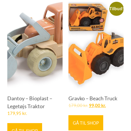
Tilbud!
Dantoy – Bioplast –
Gravko – Beach Truck
Legetøjs Traktor
179,00
kr.
99,00
kr.
179,95
kr.
GÅ TIL SHOP
GÅ TIL SHOP