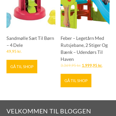
Sandmølle Sæt Til Børn
Feber – Legetårn Med
– 4 Dele
Rutsjebane, 2 Stiger Og
49,95
kr.
Bænk – Udendørs Til
Haven
3.369,95
kr.
1.999,95
kr.
GÅ TIL SHOP
GÅ TIL SHOP
VELKOMMEN TIL BLOGGEN