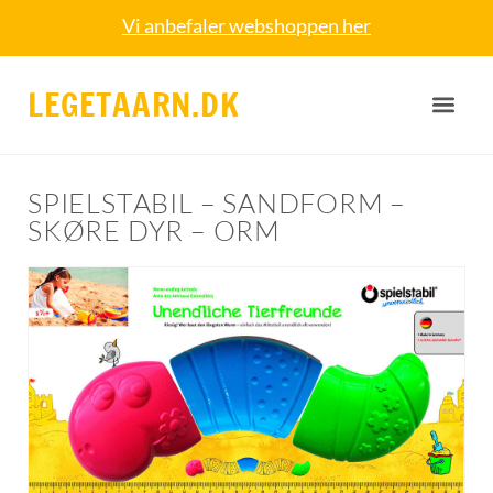
Vi anbefaler webshoppen her
LEGETAARN.DK
SPIELSTABIL – SANDFORM –
SKØRE DYR – ORM