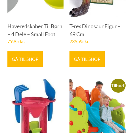
Haveredskaber Til Børn
T-rex Dinosaur Figur –
– 4 Dele – Small Foot
69 Cm
79,95
kr.
239,95
kr.
GÅ TIL SHOP
GÅ TIL SHOP
Tilbud!