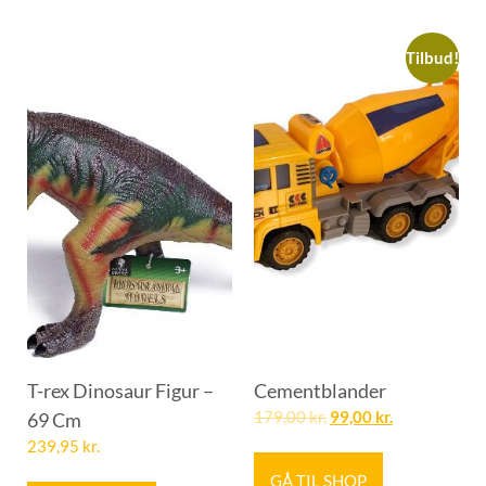
Tilbud!
T-rex Dinosaur Figur –
Cementblander
69 Cm
179,00
kr.
99,00
kr.
239,95
kr.
GÅ TIL SHOP