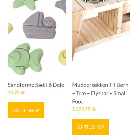
Sandforme Sæt I 6 Dele
Mudderkøkken Til Børn
49,95
kr.
– Træ – Flytbar – Small
Foot
1.399,95
kr.
GÅ TIL SHOP
GÅ TIL SHOP