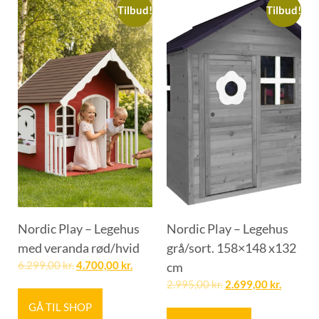
Tilbud!
Tilbud!
Nordic Play – Legehus
Nordic Play – Legehus
med veranda rød/hvid
grå/sort. 158×148 x132
6.299,00
kr.
4.700,00
kr.
cm
2.995,00
kr.
2.699,00
kr.
GÅ TIL SHOP