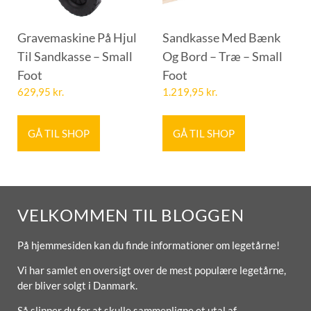
Gravemaskine På Hjul
Sandkasse Med Bænk
Til Sandkasse – Small
Og Bord – Træ – Small
Foot
Foot
629,95
kr.
1.219,95
kr.
GÅ TIL SHOP
GÅ TIL SHOP
VELKOMMEN TIL BLOGGEN
På hjemmesiden kan du finde informationer om legetårne!
Vi har samlet en oversigt over de mest populære legetårne,
der bliver solgt i Danmark.
Så slipper du for at skulle sammenligne et utal af