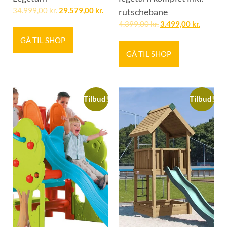
34.999,00
kr.
29.579,00
kr.
rutschebane
4.399,00
kr.
3.499,00
kr.
GÅ TIL SHOP
GÅ TIL SHOP
Tilbud!
Tilbud!