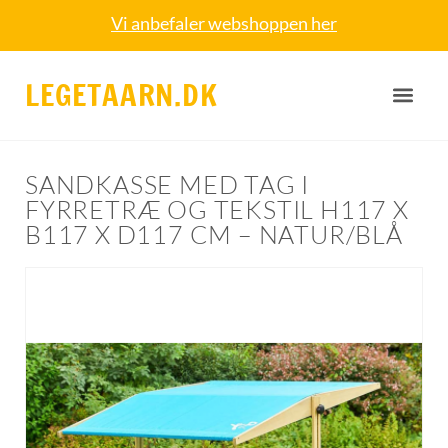
Vi anbefaler webshoppen her
LEGETAARN.DK
SANDKASSE MED TAG I
FYRRETRÆ OG TEKSTIL H117 X
B117 X D117 CM – NATUR/BLÅ