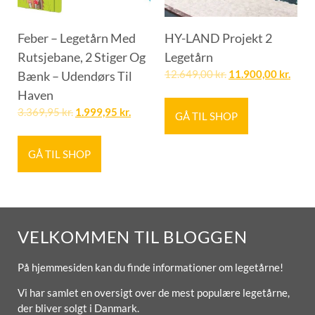
Feber – Legetårn Med
HY-LAND Projekt 2
Rutsjebane, 2 Stiger Og
Legetårn
Bænk – Udendørs Til
12.649,00
kr.
11.900,00
kr.
Haven
3.369,95
kr.
1.999,95
kr.
GÅ TIL SHOP
GÅ TIL SHOP
VELKOMMEN TIL BLOGGEN
På hjemmesiden kan du finde informationer om legetårne!
Vi har samlet en oversigt over de mest populære legetårne,
der bliver solgt i Danmark.