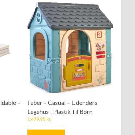
ldable –
Feber – Casual – Udendørs
Legehus I Plastik Til Børn
1.479,95
kr.