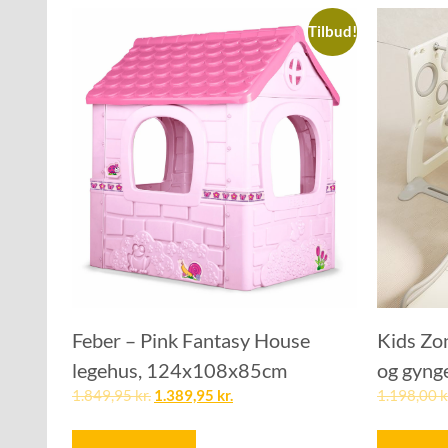
Tilbud!
Feber – Pink Fantasy House
Kids Zo
legehus, 124x108x85cm
og gyng
1.849,95
kr.
1.389,95
kr.
1.198,00
k