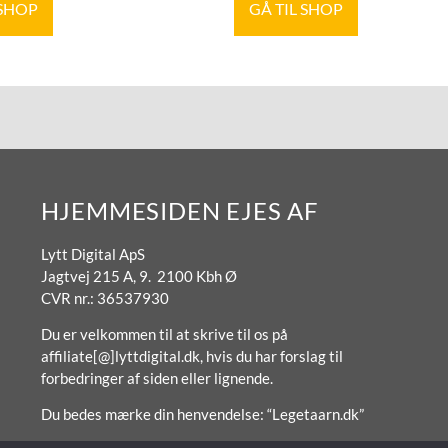
 SHOP
GÅ TIL SHOP
HJEMMESIDEN EJES AF
Lytt Digital ApS
Jagtvej 215 A, 9. 2100 Kbh Ø
CVR nr.: 36537930
Du er velkommen til at skrive til os på
affiliate[@]lyttdigital.dk, hvis du har forslag til
forbedringer af siden eller lignende.
Du bedes mærke din henvendelse: “Legetaarn.dk”