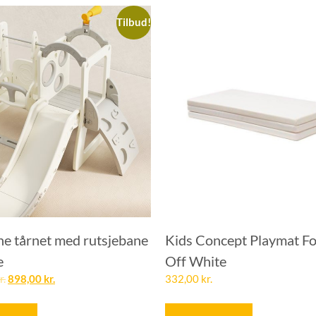
Tilbud!
ne tårnet med rutsjebane
Kids Concept Playmat Fo
e
Off White
r.
898,00
kr.
332,00
kr.