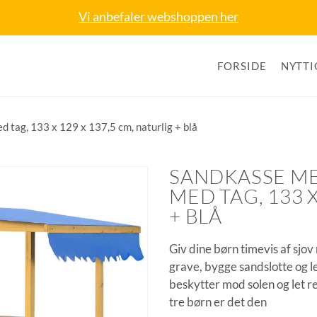
Vi anbefaler webshoppen her
FORSIDE
NYTTI
 tag, 133 x 129 x 137,5 cm, naturlig + blå
SANDKASSE ME
MED TAG, 133 X
+ BLÅ
Giv dine børn timevis af sj
grave, bygge sandslotte og 
beskytter mod solen og let re
tre børn er det den