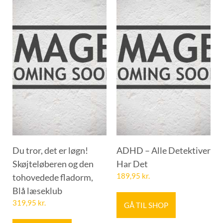
Du tror, det er løgn!
ADHD – Alle Detektiver
Skøjteløberen og den
Har Det
tohovedede fladorm,
189,95
kr.
Blå læseklub
319,95
kr.
GÅ TIL SHOP