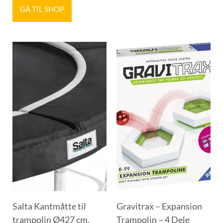
GÅ TIL SHOP
Salta Kantmåtte til
Gravitrax – Expansion
trampolin Ø427 cm,
Trampolin – 4 Dele