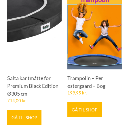
Salta kantmåtte for
Trampolin – Per
Premium Black Edition
østergaard – Bog
Ø305 cm
199,95
kr.
714,00
kr.
GÅ TIL SHOP
GÅ TIL SHOP