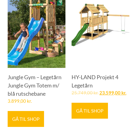
Jungle Gym – Legetårn
HY-LAND Projekt 4
Jungle Gym Totem m/
Legetårn
blå rutschebane
25.749,00
kr.
23.599,00
kr.
3.899,00
kr.
GÅ TIL SHOP
GÅ TIL SHOP