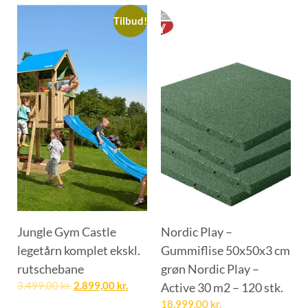
Tilbud!
Jungle Gym Castle
Nordic Play –
legetårn komplet ekskl.
Gummiflise 50x50x3 cm
rutschebane
grøn Nordic Play –
3.499,00
kr.
2.899,00
kr.
Active 30 m2 – 120 stk.
18.999,00
kr.