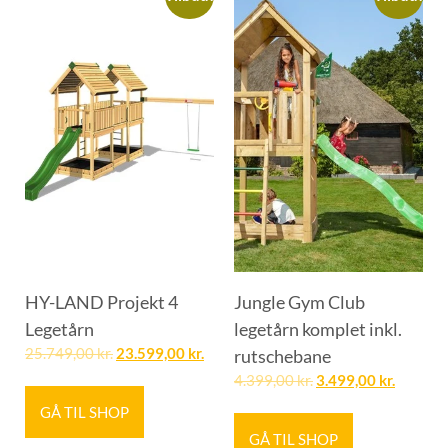
HY-LAND Projekt 4
Jungle Gym Club
Legetårn
legetårn komplet inkl.
25.749,00
kr.
23.599,00
kr.
rutschebane
4.399,00
kr.
3.499,00
kr.
GÅ TIL SHOP
GÅ TIL SHOP