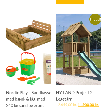
Tilbud!
Nordic Play – Sandkasse
HY-LAND Projekt 2
med bænk & låg, med
Legetårn
240 kg sand og grønt
12.649,00
kr.
11.900,00
kr.