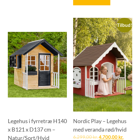
Tilbud!
Legehus i fyrretræ H140
Nordic Play – Legehus
x B121 x D137 cm –
med veranda rød/hvid
Natur/Sort/Hvid
6.299,00
kr.
4.700,00
kr.