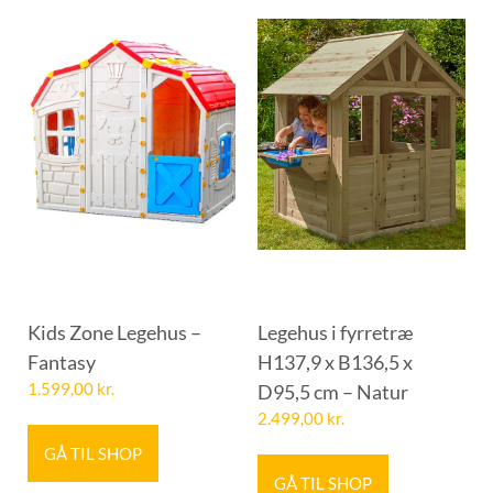
Kids Zone Legehus –
Legehus i fyrretræ
Fantasy
H137,9 x B136,5 x
1.599,00
kr.
D95,5 cm – Natur
2.499,00
kr.
GÅ TIL SHOP
GÅ TIL SHOP