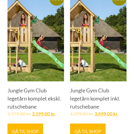
Jungle Gym Club
Jungle Gym Club
legetårn komplet ekskl.
legetårn komplet inkl.
rutschebane
rutschebane
3.779,00
kr.
3.199,00
kr.
4.399,00
kr.
3.499,00
kr.
GÅ TIL SHOP
GÅ TIL SHOP