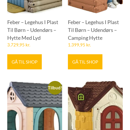
Feber – Legehus I Plast
Feber – Legehus I Plast
Til Børn – Udendørs –
Til Børn – Udendørs –
Hytte Med Lyd
Camping Hytte
3.729,95
kr.
1.399,95
kr.
GÅ TIL SHOP
GÅ TIL SHOP
Tilbud!