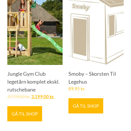
Jungle Gym Club
Smoby – Skorsten Til
legetårn komplet ekskl.
Legehus
rutschebane
89,95
kr.
3.779,00
kr.
3.199,00
kr.
GÅ TIL SHOP
GÅ TIL SHOP