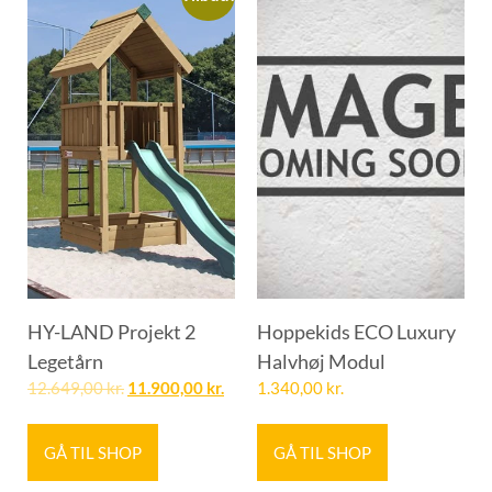
HY-LAND Projekt 2
Hoppekids ECO Luxury
Legetårn
Halvhøj Modul
12.649,00
kr.
11.900,00
kr.
1.340,00
kr.
GÅ TIL SHOP
GÅ TIL SHOP