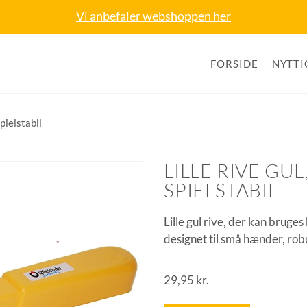
Vi anbefaler webshoppen her
FORSIDE
NYTTI
pielstabil
LILLE RIVE GU
SPIELSTABIL
Lille gul rive, der kan bruge
designet til små hænder, rob
29,95
kr.