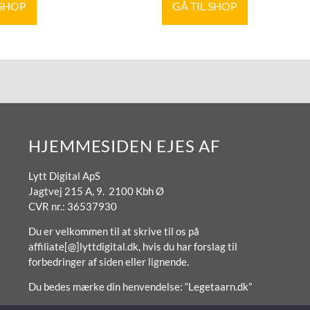
 SHOP
GÅ TIL SHOP
HJEMMESIDEN EJES AF
Lytt Digital ApS
Jagtvej 215 A, 9. 2100 Kbh Ø
CVR nr.: 36537930
Du er velkommen til at skrive til os på
affiliate[@]lyttdigital.dk, hvis du har forslag til
forbedringer af siden eller lignende.
Du bedes mærke din henvendelse: “Legetaarn.dk”