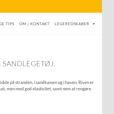
GE TIPS
OM / KONTAKT
LEGEREDSKABER
L, SANDLEGETØJ,
s både på stranden, i sandkassen og i haven. Riven er
ust, men med god elasticitet, samt nem at rengøre.