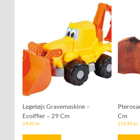
Legetøjs Gravemaskine –
Pterosa
Ecoiffier – 29 Cm
Cm
59,95
kr.
259,95
kr.