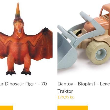
ur Dinosaur Figur – 70
Dantoy – Bioplast – Lege
Traktor
179,95
kr.