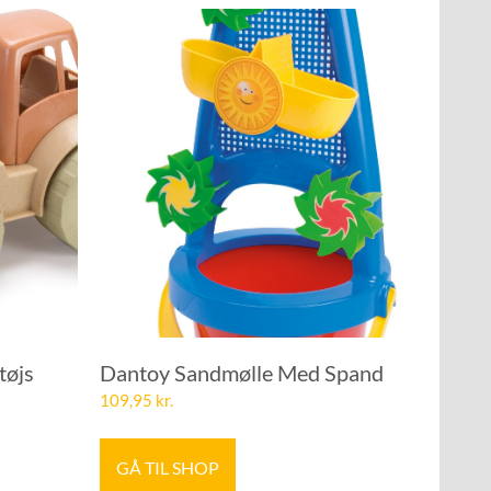
tøjs
Dantoy Sandmølle Med Spand
109,95
kr.
GÅ TIL SHOP