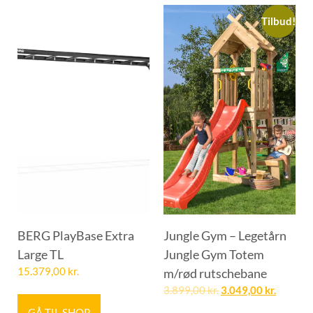
Tilbud!
BERG PlayBase Extra
Jungle Gym – Legetårn
Large TL
Jungle Gym Totem
15.379,00
kr.
m/rød rutschebane
3.899,00
kr.
3.049,00
kr.
GÅ TIL SHOP