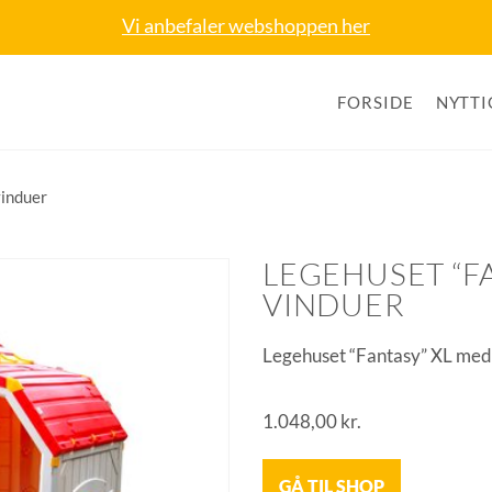
Vi anbefaler webshoppen her
FORSIDE
NYTTI
vinduer
LEGEHUSET “F
VINDUER
Legehuset “Fantasy” XL med 
1.048,00
kr.
GÅ TIL SHOP