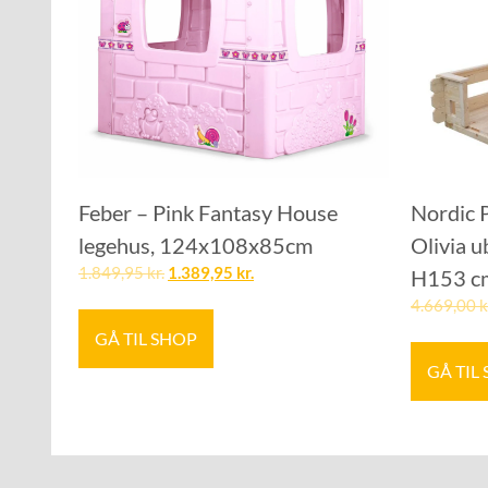
Feber – Pink Fantasy House
Nordic 
legehus, 124x108x85cm
Olivia u
1.849,95
kr.
1.389,95
kr.
H153 c
4.669,00
k
GÅ TIL SHOP
GÅ TIL