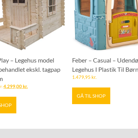
Play – Legehus model
Feber – Casual – Udendø
behandlet ekskl. tagpap
Legehus I Plastik Til Bør
1.479,95
kr.
m
r.
4.299,00
kr.
GÅ TIL SHOP
 SHOP