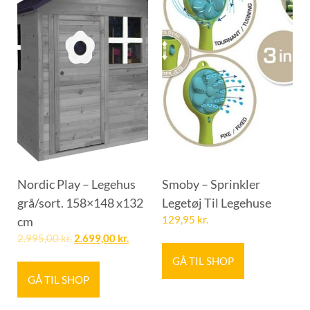
Nordic Play – Legehus
Smoby – Sprinkler
grå/sort. 158×148 x132
Legetøj Til Legehuse
cm
129,95
kr.
2.995,00
kr.
2.699,00
kr.
GÅ TIL SHOP
GÅ TIL SHOP