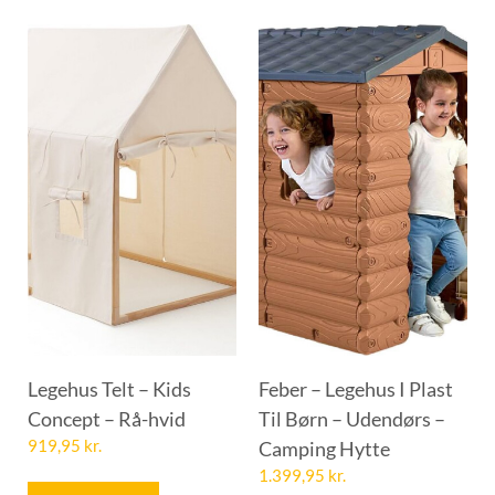
Legehus Telt – Kids
Feber – Legehus I Plast
Concept – Rå-hvid
Til Børn – Udendørs –
919,95
kr.
Camping Hytte
1.399,95
kr.