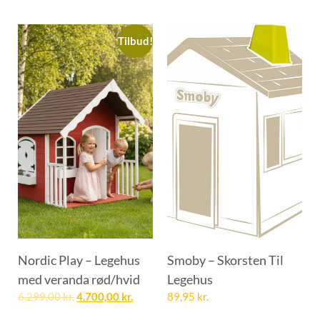
Tilbud!
Nordic Play – Legehus
Smoby – Skorsten Til
med veranda rød/hvid
Legehus
6.299,00
kr.
4.700,00
kr.
89,95
kr.