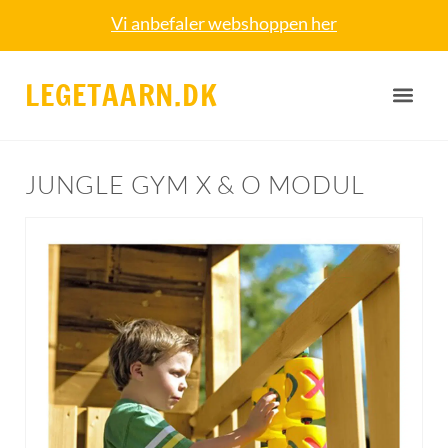
Vi anbefaler webshoppen her
LEGETAARN.DK
JUNGLE GYM X & O MODUL