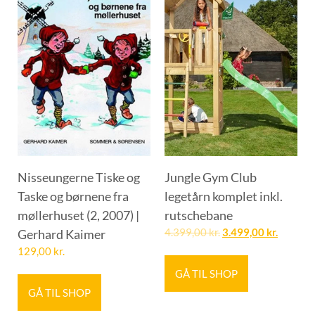
Nisseungerne Tiske og
Jungle Gym Club
Taske og børnene fra
legetårn komplet inkl.
møllerhuset (2, 2007) |
rutschebane
Gerhard Kaimer
4.399,00
kr.
3.499,00
kr.
129,00
kr.
GÅ TIL SHOP
GÅ TIL SHOP