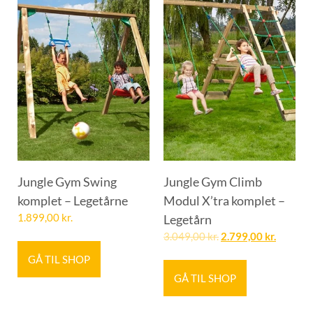
Jungle Gym Swing
Jungle Gym Climb
komplet – Legetårne
Modul X’tra komplet –
1.899,00
kr.
Legetårn
3.049,00
kr.
2.799,00
kr.
GÅ TIL SHOP
GÅ TIL SHOP