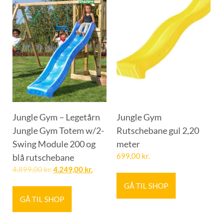
Jungle Gym – Legetårn
Jungle Gym
Jungle Gym Totem w/2-
Rutschebane gul 2,20
Swing Module 200 og
meter
blå rutschebane
699,00
kr.
4.899,00
kr.
4.249,00
kr.
GÅ TIL SHOP
GÅ TIL SHOP