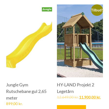
Tilbud!
Jungle Gym
HY-LAND Projekt 2
Rutschebane gul 2,65
Legetårn
meter
12.649,00
kr.
11.900,00
kr.
899,00
kr.