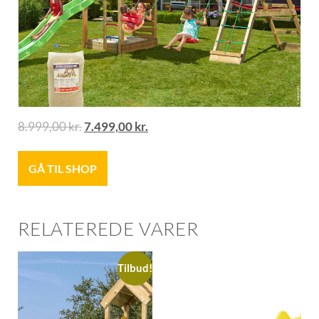
8.999,00
kr.
7.499,00
kr.
GÅ TIL SHOP
RELATEREDE VARER
Tilbud!