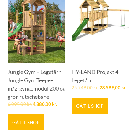
Jungle Gym – Legetårn
HY-LAND Projekt 4
Jungle Gym Teepee
Legetårn
m/2-gyngemodul 200 og
25.749,00
kr.
23.599,00
kr.
grøn rutschebane
6.099,00
kr.
4.880,00
kr.
GÅ TIL SHOP
GÅ TIL SHOP