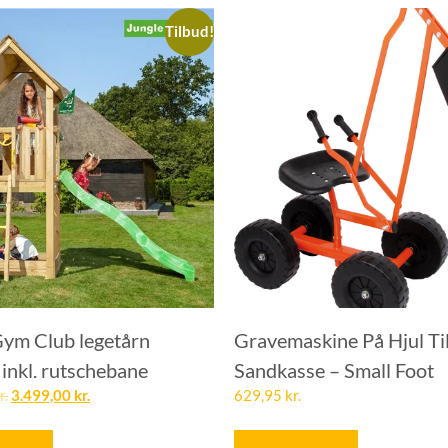
Tilbud!
Gym Club legetårn
Gravemaskine På Hjul Ti
inkl. rutschebane
Sandkasse – Small Foot
r.
3.499,00
kr.
629,95
kr.