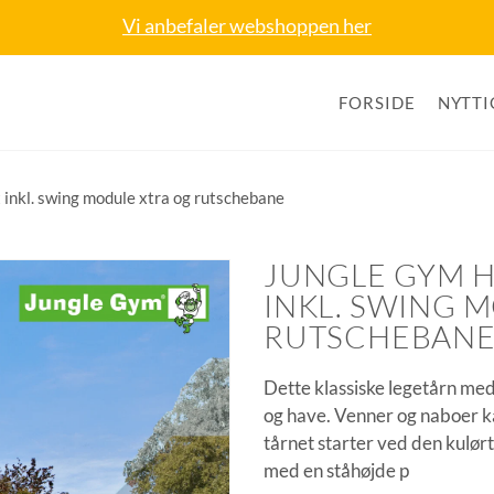
Vi anbefaler webshoppen her
FORSIDE
NYTTI
inkl. swing module xtra og rutschebane
JUNGLE GYM 
INKL. SWING 
RUTSCHEBAN
Dette klassiske legetårn med
og have. Venner og naboer kan
tårnet starter ved den kulør
med en ståhøjde p