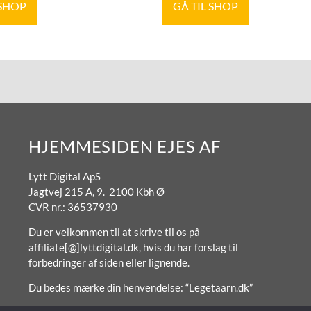
 SHOP
GÅ TIL SHOP
HJEMMESIDEN EJES AF
Lytt Digital ApS
Jagtvej 215 A, 9. 2100 Kbh Ø
CVR nr.: 36537930
Du er velkommen til at skrive til os på
affiliate[@]lyttdigital.dk, hvis du har forslag til
forbedringer af siden eller lignende.
Du bedes mærke din henvendelse: “Legetaarn.dk”