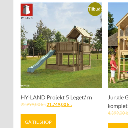
Tilbud!
HY-LAND Projekt 5 Legetårn
Jungle 
22.999,00
kr.
21.749,00
kr.
komplet 
4.399,00
k
GÅ TIL SHOP