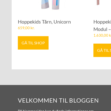
Hoppekids Tårn, Unicorn
Hoppeki
659,00
kr.
Modul –
1.630,00
k
GÅ TIL SHOP
GÅ TIL
VELKOMMEN TIL BLOGGEN