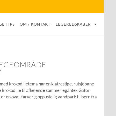
GE TIPS
OM / KONTAKT
LEGEREDSKABER
 LEGEOMRÅDE
M
med krokodilletema har en klatrestige, rutsjebane
e krokodille til afkølende sommerleg.Intex Gator
 en oval, farverig oppustelig vandpark til børn fra