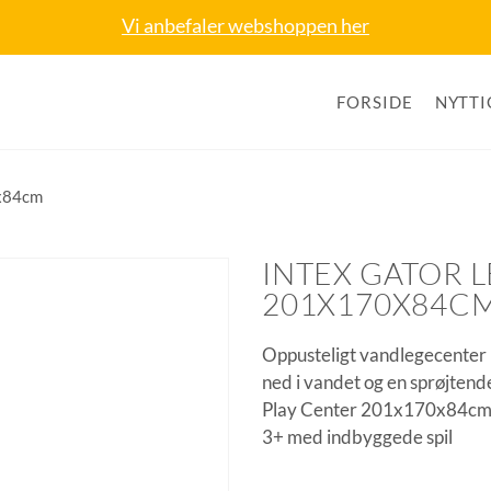
Vi anbefaler webshoppen her
FORSIDE
NYTTI
0x84cm
INTEX GATOR
201X170X84C
Oppusteligt vandlegecenter 
ned i vandet og en sprøjtend
Play Center 201x170x84cm er
3+ med indbyggede spil