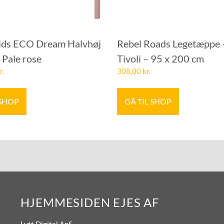
ds ECO Dream Halvhøj
Rebel Roads Legetæppe 
 Pale rose
Tivoli – 95 x 200 cm
r.
308,00
kr.
 SHOP
GÅ TIL SHOP
HJEMMESIDEN EJES AF