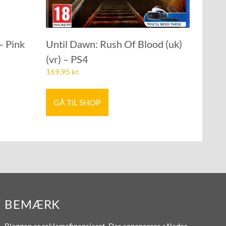
– Pink
Until Dawn: Rush Of Blood (uk)
(vr) – PS4
169,95
kr.
GÅ TIL SHOP
BEMÆRK