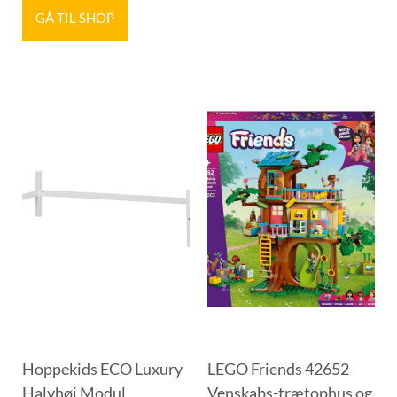
GÅ TIL SHOP
Hoppekids ECO Luxury
LEGO Friends 42652
Halvhøj Modul
Venskabs-trætophus og