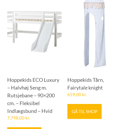
Hoppekids ECO Luxury
Hoppekids Tårn,
– Halvhøj Seng m.
Fairytale knight
Rutsjebane – 90×200
659,00
kr.
cm. – Fleksibel
Indlægsbund – Hvid
GÅ TIL SHOP
7.798,00
kr.