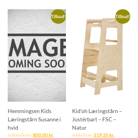
Tilbud!
Tilbud!
Hemmingsen Kids
Kid’oh Læringstårn –
Læringstårn Susanne i
Justérbart – FSC –
hvid
Natur
1.000,00
kr.
800,00
kr.
649,00
kr.
519,20
kr.