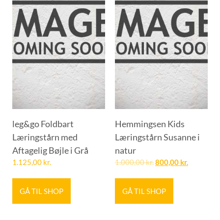
leg&go Foldbart
Hemmingsen Kids
Læringstårn med
Læringstårn Susanne i
Aftagelig Bøjle i Grå
natur
1.125,00
kr.
1.000,00
kr.
800,00
kr.
GÅ TIL SHOP
GÅ TIL SHOP