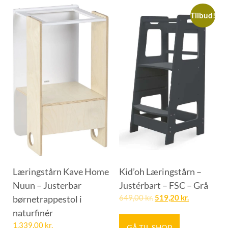
Tilbud!
Læringstårn Kave Home
Kid’oh Læringstårn –
Nuun – Justerbar
Justérbart – FSC – Grå
børnetrappestol i
649,00
kr.
519,20
kr.
naturfinér
1.339,00
kr.
GÅ TIL SHOP