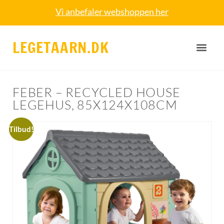
Vi anbefaler webshoppen her
LEGETAARN.DK
FEBER – RECYCLED HOUSE
LEGEHUS, 85X124X108CM
Tilbud!