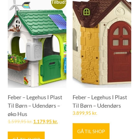
Tilbud!
Feber – Legehus I Plast
Feber – Legehus I Plast
Til Børn – Udendørs –
Til Børn – Udendørs
øko Hus
3.899,95
kr.
1.599,95
kr.
1.179,95
kr.
GÅ TIL SHOP