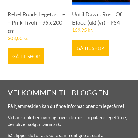
Rebel Roads Legetæppe
Until Dawn: Rush Of
– Pink Tivoli – 95 x 200
Blood (uk) (vr) – PS4
cm
169,95
kr.
308,00
kr.
GÅ TIL SHOP
GÅ TIL SHOP
VELKOMMEN TIL BLOGGEN
På hjemmesiden kan du finde informationer om legetårne!
Vi har samlet en oversigt over de mest populære legetårne,
der bliver solgt i Danmark.
Så slipper du for at skulle sammenligne et utal af