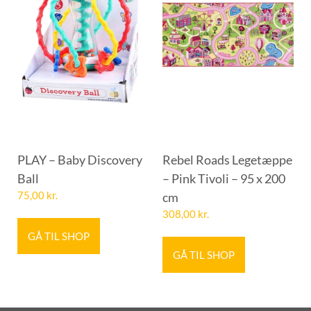
PLAY – Baby Discovery
Rebel Roads Legetæppe
Ball
– Pink Tivoli – 95 x 200
75,00
kr.
cm
308,00
kr.
GÅ TIL SHOP
GÅ TIL SHOP