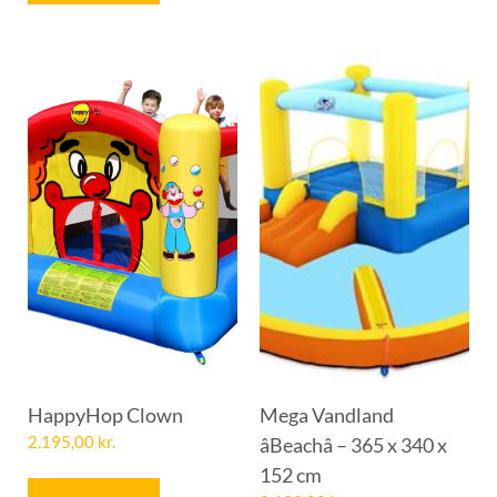
HappyHop Clown
Mega Vandland
2.195,00
kr.
âBeachâ – 365 x 340 x
152 cm