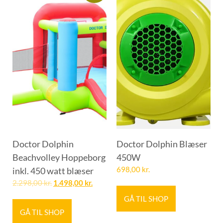
Doctor Dolphin
Doctor Dolphin Blæser
Beachvolley Hoppeborg
450W
inkl. 450 watt blæser
698,00
kr.
2.298,00
kr.
1.498,00
kr.
GÅ TIL SHOP
GÅ TIL SHOP