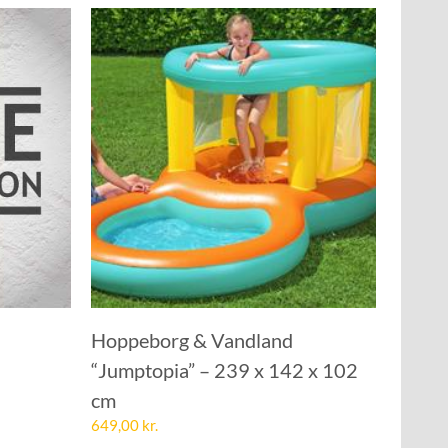
Hoppeborg & Vandland
“Jumptopia” – 239 x 142 x 102
cm
649,00
kr.