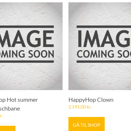
op Hot summer
HappyHop Clown
2.195,00
kr.
schbane
r.
GÅ TIL SHOP