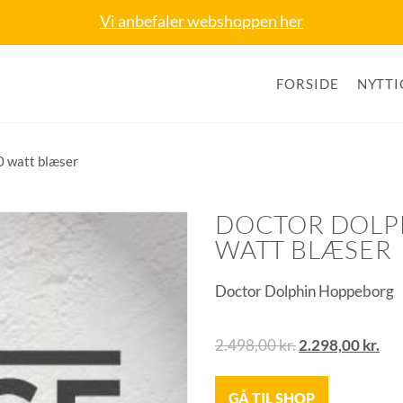
Vi anbefaler webshoppen her
FORSIDE
NYTTI
0 watt blæser
DOCTOR DOLPH
WATT BLÆSER
Doctor Dolphin Hoppeborg
2.498,00
kr.
2.298,00
kr.
GÅ TIL SHOP