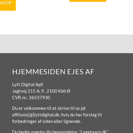
 SHOP
HJEMMESIDEN EJES AF
Lytt Digital ApS
Jagtvej 215 A, 9. 2100 Kbh Ø
CVR nr.: 36537930
Du er velkommen til at skrive til os på
affiliate[@]lyttdigital.dk, hvis du har forslag til
forbedringer af siden eller lignende.
Du bedes mærke din henvendelse: “Legetaarn.dk”