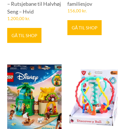
– Rutsjebane til Halvhøj
familiesjov
Seng – Hvid
156,00
kr.
1.200,00
kr.
GÅ TIL SHOP
GÅ TIL SHOP