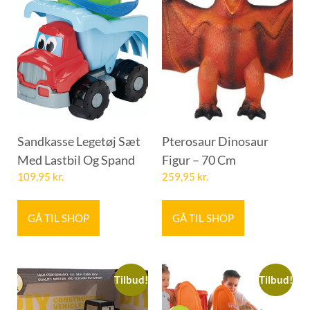
Sandkasse Legetøj Sæt
Pterosaur Dinosaur
Med Lastbil Og Spand
Figur – 70 Cm
109,95
kr.
259,95
kr.
GÅ TIL SHOP
GÅ TIL SHOP
Tilbud!
Tilbud!