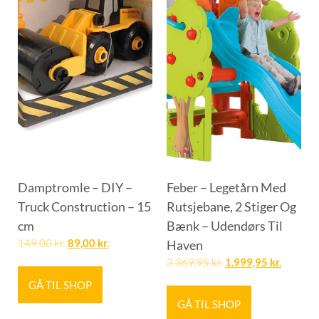
Damptromle – DIY –
Feber – Legetårn Med
Truck Construction – 15
Rutsjebane, 2 Stiger Og
cm
Bænk – Udendørs Til
149,00
kr.
89,00
kr.
Haven
3.369,95
kr.
1.999,95
kr.
GÅ TIL SHOP
GÅ TIL SHOP