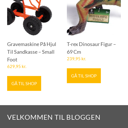
Gravemaskine På Hjul
T-rex Dinosaur Figur –
Til Sandkasse – Small
69 Cm
Foot
239,95
kr.
629,95
kr.
GÅ TIL SHOP
GÅ TIL SHOP
VELKOMMEN TIL BLOGGEN