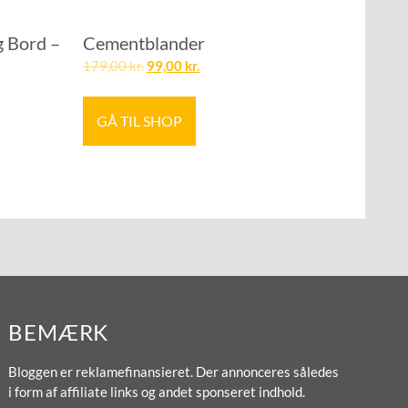
 Bord –
Cementblander
179,00
kr.
99,00
kr.
GÅ TIL SHOP
BEMÆRK
Bloggen er reklamefinansieret. Der annonceres således
i form af affiliate links og andet sponseret indhold.