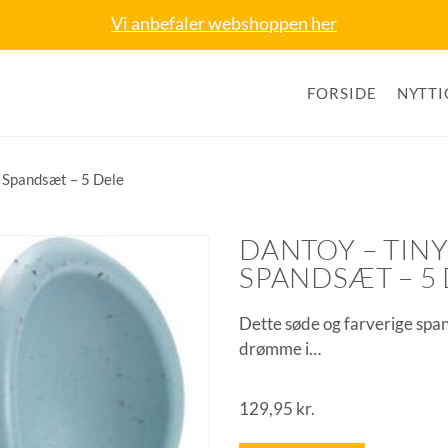
Vi anbefaler webshoppen her
FORSIDE
NYTTI
– Spandsæt – 5 Dele
DANTOY – TIN
SPANDSÆT – 5
Dette søde og farverige span
drømme i…
129,95
kr.