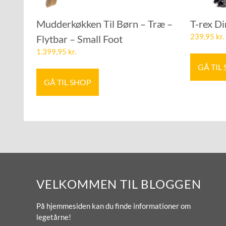
Mudderkøkken Til Børn – Træ –
T-rex D
239,95
kr.
Flytbar – Small Foot
1.399,95
kr.
GÅ TIL
GÅ TIL SHOP
VELKOMMEN TIL BLOGGEN
På hjemmesiden kan du finde informationer om
legetårne!