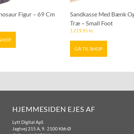
inosaur Figur – 69 Cm
Sandkasse Med Bænk Og
Træ – Small Foot
1.219,95
kr.
 SHOP
GÅ TIL SHOP
HJEMMESIDEN EJES AF
Lytt Digital ApS
Jagtvej 215 A, 9. 2100 Kbh Ø