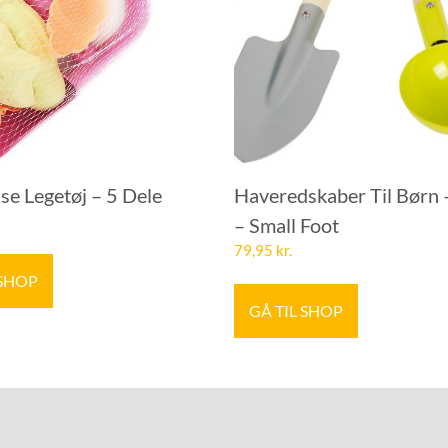
se Legetøj – 5 Dele
Haveredskaber Til Børn 
– Small Foot
79,95
kr.
 SHOP
GÅ TIL SHOP