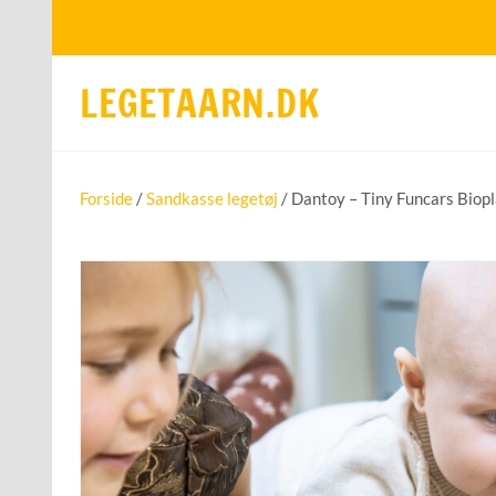
LEGETAARN.DK
Forside
/
Sandkasse legetøj
/ Dantoy – Tiny Funcars Biop