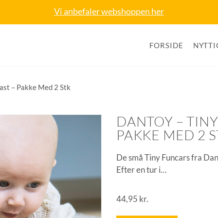
Vi anbefaler webshoppen her
FORSIDE
NYTTI
last – Pakke Med 2 Stk
DANTOY – TINY
PAKKE MED 2 S
De små Tiny Funcars fra Dant
Efter en tur i…
44,95
kr.