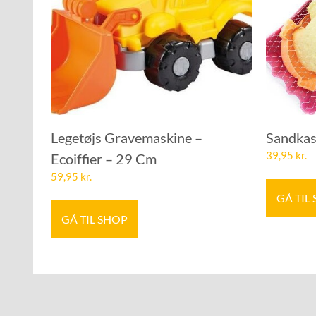
Legetøjs Gravemaskine –
Sandkas
39,95
kr.
Ecoiffier – 29 Cm
59,95
kr.
GÅ TIL
GÅ TIL SHOP