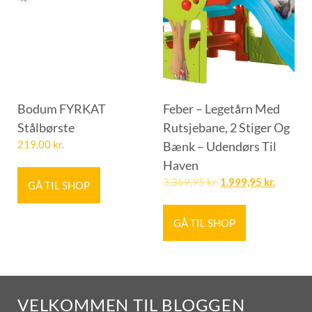
Bodum FYRKAT
Feber – Legetårn Med
Stålbørste
Rutsjebane, 2 Stiger Og
219,00
kr.
Bænk – Udendørs Til
Haven
3.369,95
kr.
1.999,95
kr.
GÅ TIL SHOP
GÅ TIL SHOP
VELKOMMEN TIL BLOGGEN