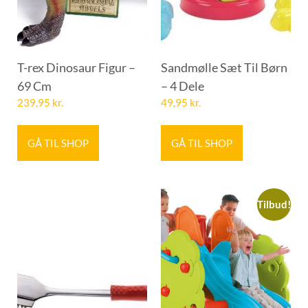
T-rex Dinosaur Figur –
Sandmølle Sæt Til Børn
69 Cm
– 4 Dele
239,95
kr.
49,95
kr.
GÅ TIL SHOP
GÅ TIL SHOP
Tilbud!