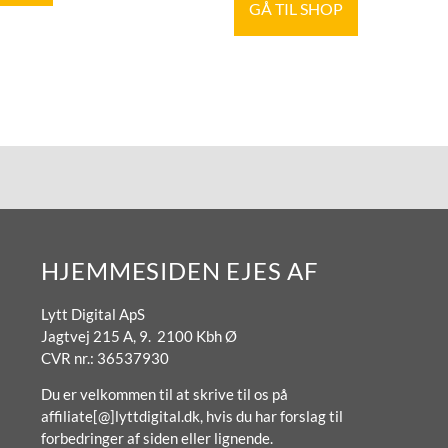
GÅ TIL SHOP
HJEMMESIDEN EJES AF
Lytt Digital ApS
Jagtvej 215 A, 9. 2100 Kbh Ø
CVR nr.: 36537930
Du er velkommen til at skrive til os på
affiliate[@]lyttdigital.dk, hvis du har forslag til
forbedringer af siden eller lignende.