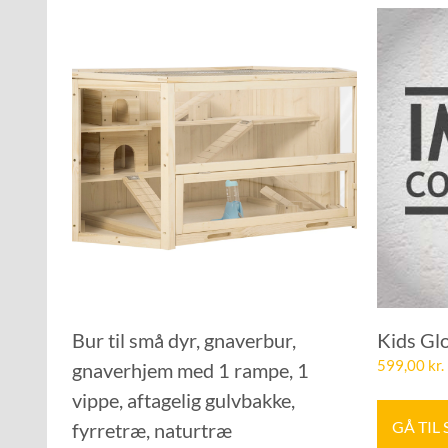
Bur til små dyr, gnaverbur,
Kids Gl
599,00
kr.
gnaverhjem med 1 rampe, 1
vippe, aftagelig gulvbakke,
GÅ TIL
fyrretræ, naturtræ