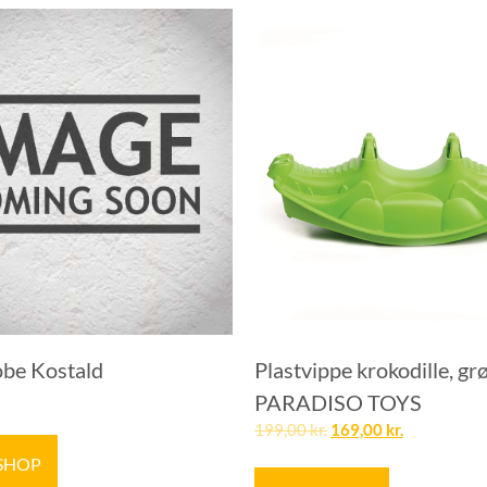
obe Kostald
Plastvippe krokodille, gr
PARADISO TOYS
199,00
kr.
169,00
kr.
 SHOP