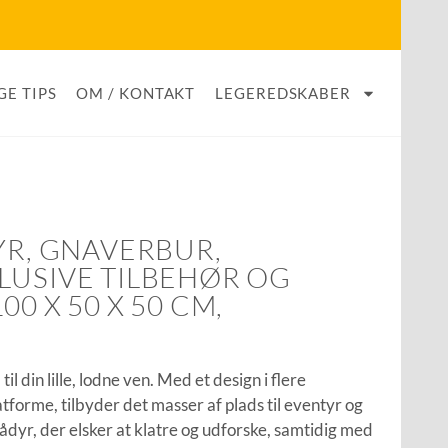
GE TIPS
OM / KONTAKT
LEGEREDSKABER
YR, GNAVERBUR,
LUSIVE TILBEHØR OG
0 X 50 X 50 CM,
il din lille, lodne ven. Med et design i flere
latforme, tilbyder det masser af plads til eventyr og
mådyr, der elsker at klatre og udforske, samtidig med