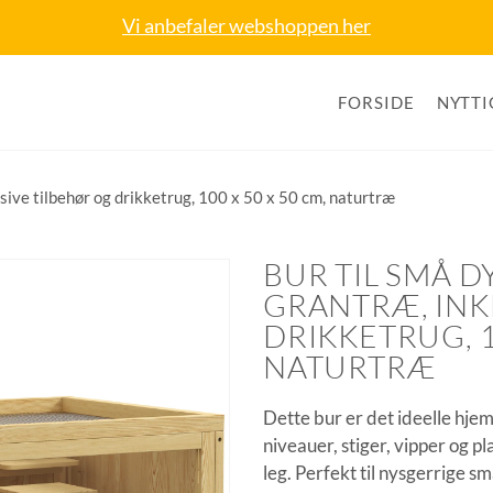
Vi anbefaler webshoppen her
FORSIDE
NYTTI
usive tilbehør og drikketrug, 100 x 50 x 50 cm, naturtræ
BUR TIL SMÅ D
GRANTRÆ, INK
DRIKKETRUG, 10
NATURTRÆ
Dette bur er det ideelle hjem t
niveauer, stiger, vipper og p
leg. Perfekt til nysgerrige s