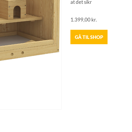
at det sikr
1.399,00
kr.
GÅ TIL SHOP