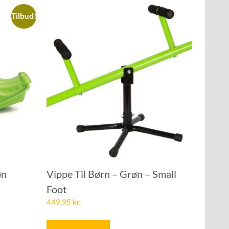
Tilbud!
øn
Vippe Til Børn – Grøn – Small
Foot
449,95
kr.