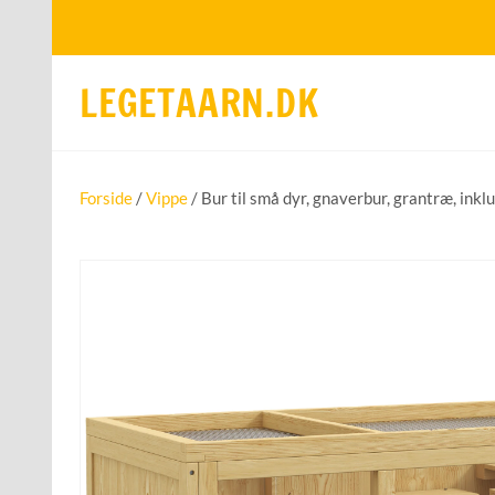
LEGETAARN.DK
Forside
/
Vippe
/ Bur til små dyr, gnaverbur, grantræ, inkl