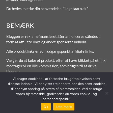
Du bedes mærke din henvendelse: “Legetaarn.dk”
BEMÆRK
Bloggen er reklamefinansieret. Der annonceres således i
form af affiliate links og andet sponseret indhold.
Alle produktlinks er som udgangspunkt affiliate links.
Vælger du at købe et produkt, efter at have klikket på et link,
modtager vi en lille kommission, som bruges til at drive
bloggen.
Vi bruger cookies til at forbedre brugeroplevelsen samt
tilpasse indhold. Vi benytter trejdeparts cookies samt cookies
til anonym sporing på tværs af hjemmesider. Ved at bruge
Forside
Om / Kontakt
Betingelser
vores hjemmeside, godkender du vores cookie- og
persondatapolitik.
© 2026 Lytt Digital ApS
Ok
Læs mere