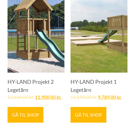
HY-LAND Projekt 2
HY-LAND Projekt 1
Legetårn
Legetårn
12.649,00
kr.
11.900,00
kr.
11.199,00
kr.
9.789,00
kr.
GÅ TIL SHOP
GÅ TIL SHOP