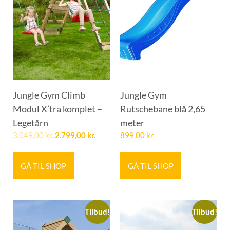
Jungle Gym Climb
Jungle Gym
Modul X’tra komplet –
Rutschebane blå 2,65
Legetårn
meter
3.049,00
kr.
2.799,00
kr.
899,00
kr.
GÅ TIL SHOP
GÅ TIL SHOP
Tilbud!
Tilbud!