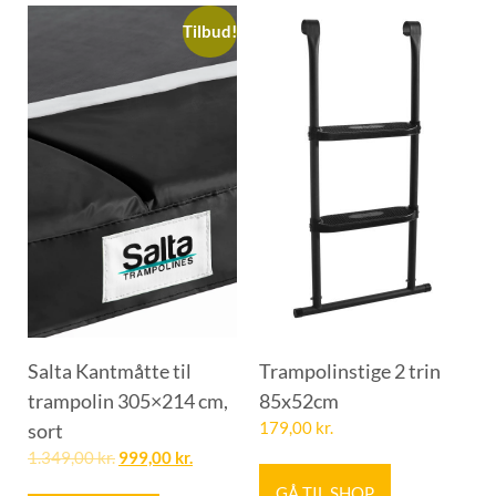
Tilbud!
Salta Kantmåtte til
Trampolinstige 2 trin
trampolin 305×214 cm,
85x52cm
sort
179,00
kr.
1.349,00
kr.
999,00
kr.
GÅ TIL SHOP