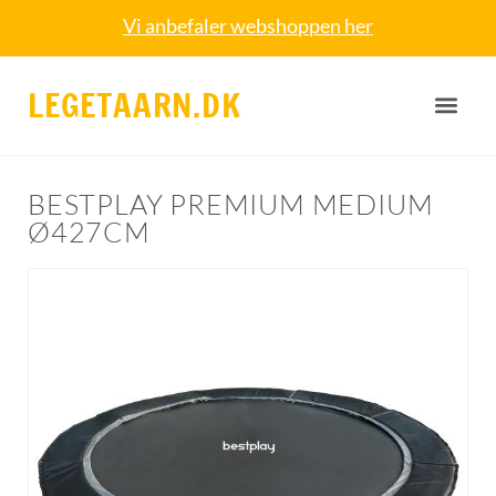
Vi anbefaler webshoppen her
LEGETAARN.DK
BESTPLAY PREMIUM MEDIUM
Ø427CM