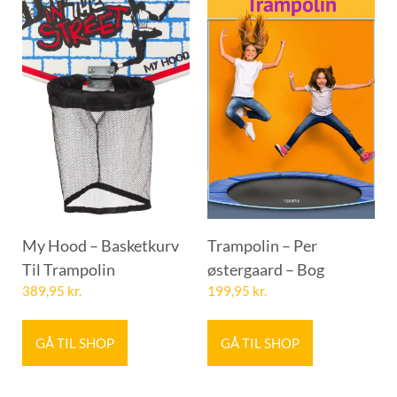
My Hood – Basketkurv
Trampolin – Per
Til Trampolin
østergaard – Bog
389,95
kr.
199,95
kr.
GÅ TIL SHOP
GÅ TIL SHOP