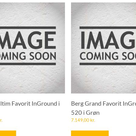
tim Favorit InGround i
Berg Grand Favorit InG
520 i Grøn
r.
7.149,00
kr.