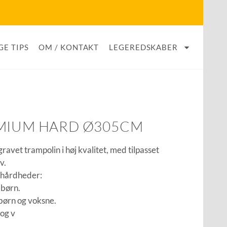
GE TIPS
OM / KONTAKT
LEGEREDSKABER
EMIUM HARD Ø305CM
avet trampolin i høj kvalitet, med tilpasset
v.
 hårdheder:
 børn.
børn og voksne.
 og v