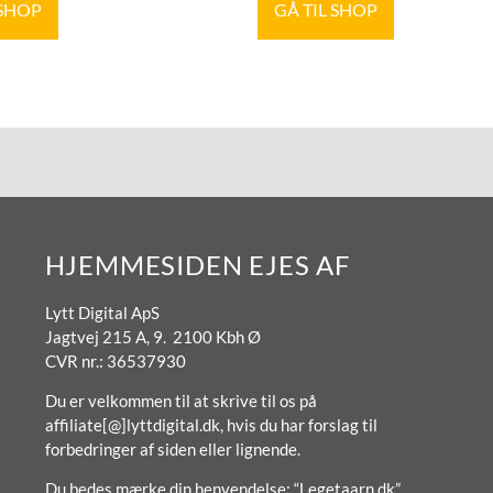
 SHOP
GÅ TIL SHOP
HJEMMESIDEN EJES AF
Lytt Digital ApS
Jagtvej 215 A, 9. 2100 Kbh Ø
CVR nr.: 36537930
Du er velkommen til at skrive til os på
affiliate[@]lyttdigital.dk, hvis du har forslag til
forbedringer af siden eller lignende.
Du bedes mærke din henvendelse: “Legetaarn.dk”