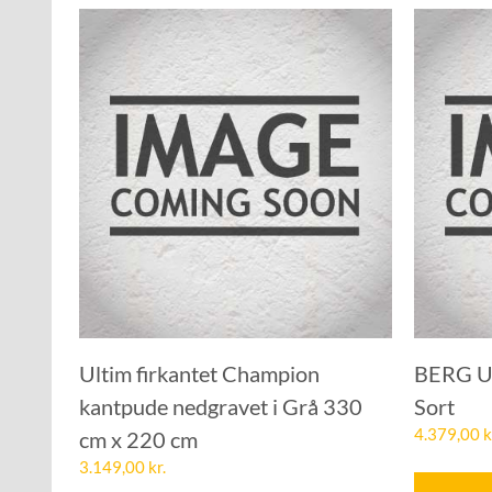
Ultim firkantet Champion
BERG Ul
kantpude nedgravet i Grå 330
Sort
4.379,00
k
cm x 220 cm
3.149,00
kr.