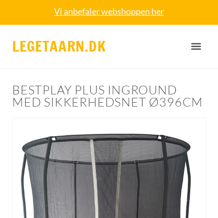
Vi anbefaler webshoppen her
LEGETAARN.DK
BESTPLAY PLUS INGROUND
MED SIKKERHEDSNET Ø396CM