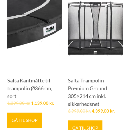
Salta Kantmåtte til
Salta Trampolin
trampolin Ø366 cm,
Premium Ground
sort
305×214 cm inkl.
1.399,00
kr.
1.139,00
kr.
sikkerhedsnet
6.999,00
kr.
4.399,00
kr.
GÅ TIL SHOP
GÅ TIL SHOP