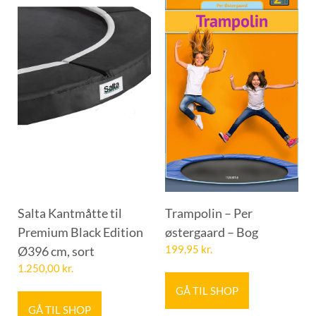
Salta Kantmåtte til
Trampolin – Per
Premium Black Edition
østergaard – Bog
Ø396 cm, sort
199,95
kr.
1.250,00
kr.
GÅ TIL SHOP
GÅ TIL SHOP