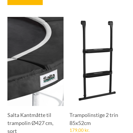
Salta Kantmåtte til
Trampolinstige 2 trin
trampolin Ø427 cm,
85x52cm
sort
179,00
kr.