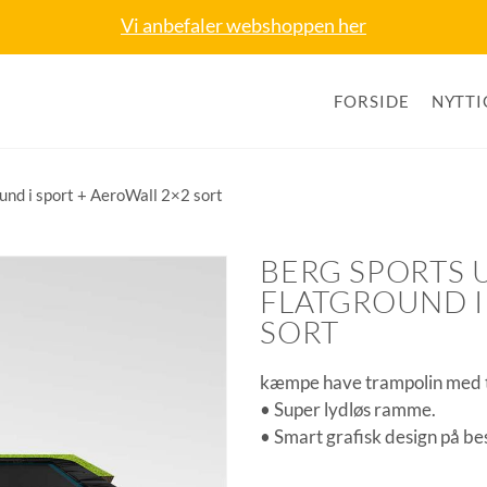
Vi anbefaler webshoppen her
FORSIDE
NYTTI
und i sport + AeroWall 2×2 sort
BERG SPORTS 
FLATGROUND I
SORT
kæmpe have trampolin med 
• Super lydløs ramme.
• Smart grafisk design på be