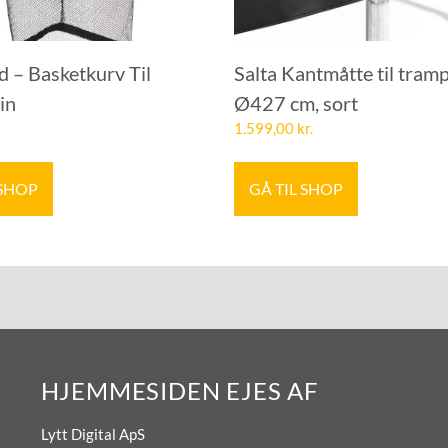
 – Basketkurv Til
Salta Kantmåtte til tramp
in
Ø427 cm, sort
1.599,00
kr.
 SHOP
GÅ TIL SHOP
HJEMMESIDEN EJES AF
Lytt Digital ApS