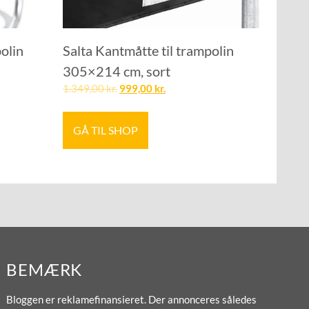
olin
Salta Kantmåtte til trampolin
305×214 cm, sort
1.349,00
kr.
999,00
kr.
GÅ TIL SHOP
BEMÆRK
Bloggen er reklamefinansieret. Der annonceres således