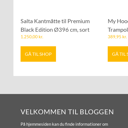
Salta Kantmåtte til Premium
My Hood
Black Edition Ø396 cm, sort
Trampol
1.250,00
kr.
389,95
kr.
GÅ TIL SHOP
GÅ TIL
VELKOMMEN TIL BLOGGEN
På hjemmesiden kan du finde informationer om